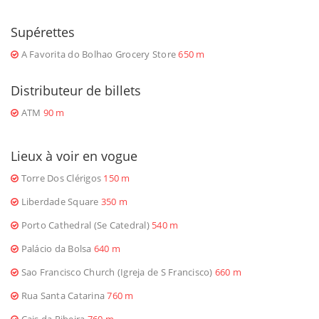
Supérettes
A Favorita do Bolhao Grocery Store
650 m
Distributeur de billets
ATM
90 m
Lieux à voir en vogue
Torre Dos Clérigos
150 m
Liberdade Square
350 m
Porto Cathedral (Se Catedral)
540 m
Palácio da Bolsa
640 m
Sao Francisco Church (Igreja de S Francisco)
660 m
Rua Santa Catarina
760 m
Cais da Ribeira
760 m