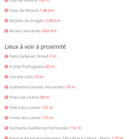
Casa da Música
1,86 km
Estádio do Dragão
3,06 km
Museu Serralves
4,02 km
Lieux à voir à proximité
Paris Galleries Street
0 m
A Vida Portuguesa
40 m
Livraria Lello
50 m
Guilherme Gomes Fernandes
70 m
Praca de Lisboa
80 m
Praca dos Leoes
110 m
Fonte dos Leoes
110 m
Farmácia Guilherme Fernandes
110 m
Parque de estacionamento Saba Praça Lisboa - Porto
120 m